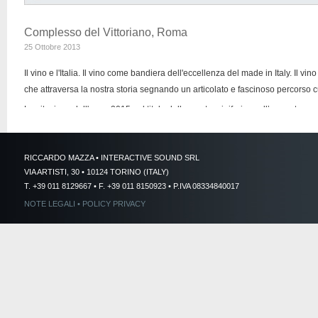
Complesso del Vittoriano, Roma
25 Ottobre 2013
Il vino e l'Italia. Il vino come bandiera dell'eccellenza del made in Italy. Il 
che attraversa la nostra storia segnando un articolato e fascinoso percorso c
La citazione dell'anno 2015 nel titolo della mostra si riferisce all’appuntame
punterà anche sul patrimonio culturale ed economico della civiltà del vino c
dedicato.
RICCARDO MAZZA • INTERACTIVE SOUND SRL
VIA ARTISTI, 30 • 10124 TORINO (ITALY)
Il Principe di Niccolò Machiavelli e il suo tempo. 1513 - 2013
T. +39 011 8129667 • F. +39 011 8150923 • P.IVA 08334840017
NOTE LEGALI
•
POLICY PRIVACY
Roma, Complesso del Vittoriano
25 Aprile 2013
La mostra, attraverso manoscritti, documenti, manufatti, opere d'arte, vuole da
un'opera che ha inciso profondamente nella storia culturale del nostro Paes
punto di riferimento imprescindibile per la cultura europea offrendo l'occasione
Machiavelli a cinquecento anni dalla composizione del suo celebre trattato.